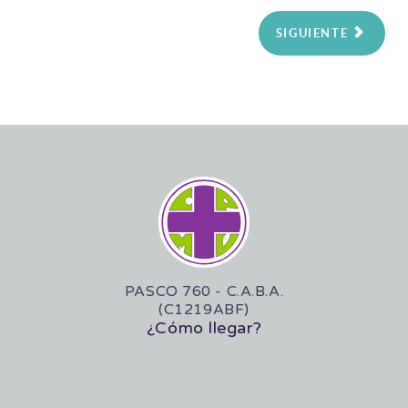
SIGUIENTE
PASCO 760 - C.A.B.A.
(C1219ABF)
¿Cómo llegar?